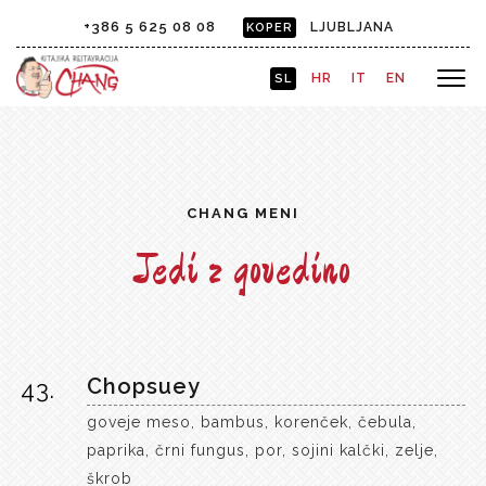
+386 5 625 08 08
LJUBLJANA
KOPER
HR
IT
EN
SL
CHANG MENI
Jedi z govedino
Chopsuey
43.
goveje meso, bambus, korenček, čebula,
paprika, črni fungus, por, sojini kalčki, zelje,
škrob