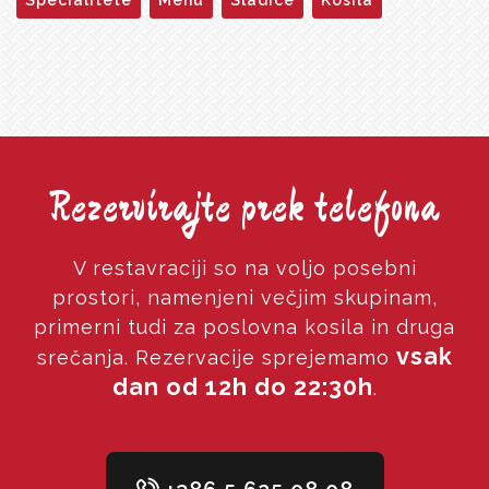
Specialitete
Menu
Sladice
Kosila
Rezervirajte prek telefona
V restavraciji so na voljo posebni
prostori, namenjeni večjim skupinam,
primerni tudi za poslovna kosila in druga
vsak
srečanja. Rezervacije sprejemamo
dan od 12h do 22:30h
.