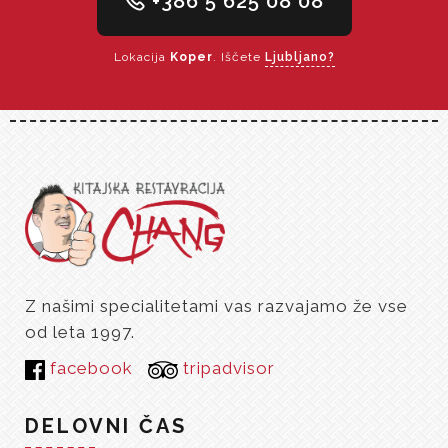
+386 5 625 08 08
Lokacija
Koper
. Iščete
Ljubljano?
Z našimi specialitetami vas razvajamo že vse
od leta 1997.
facebook
tripadvisor
DELOVNI ČAS