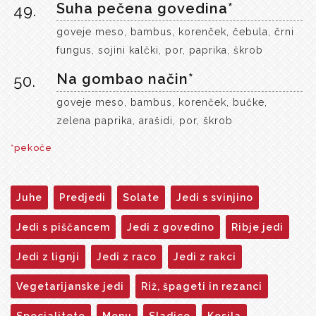
Suha pečena govedina*
49.
goveje meso, bambus, korenček, čebula, črni
fungus, sojini kalčki, por, paprika, škrob
Na gombao način*
50.
goveje meso, bambus, korenček, bučke,
zelena paprika, arašidi, por, škrob
*pekoče
Juhe
Predjedi
Solate
Jedi s svinjino
Jedi s piščancem
Jedi z govedino
Ribje jedi
Jedi z lignji
Jedi z raco
Jedi z rakci
Vegetarijanske jedi
Riž, špageti in rezanci