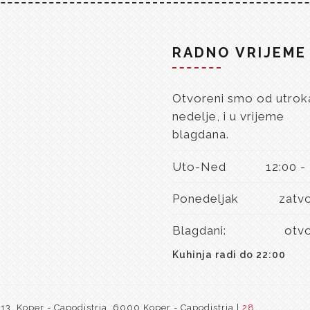
RADNO VRIJEME
Otvoreni smo od utrok
nedelje, i u vrijeme
blagdana.
Uto-Ned
12:00 -
Ponedeljak
zatv
Blagdani:
otv
Kuhinja radi do 22:00
3, Koper - Capodistria, 6000 Koper - Capodistria |
28