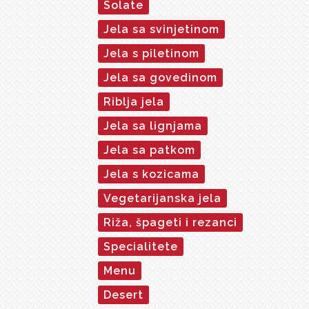
Solate
Jela sa svinjetinom
Jela s piletinom
Jela sa govedinom
Riblja jela
Jela sa lignjama
Jela sa patkom
Jela s kozicama
Vegetarijanska jela
Riža, špageti i rezanci
Specialitete
Menu
Desert