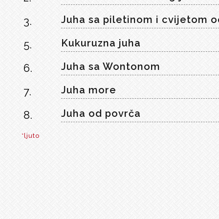
Juha sa piletinom i cvijetom o
3.
Kukuruzna juha
5.
Juha sa Wontonom
6.
Juha more
7.
Juha od povrča
8.
*ljuto