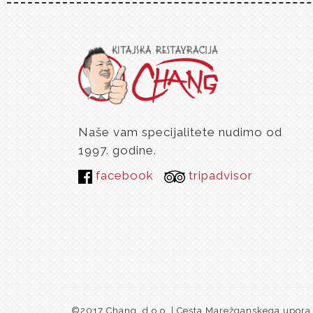
Naše vam specijalitete nudimo od
1997. godine.
facebook
tripadvisor
©2017 Chang, d.o.o. | Cesta Marežganskega upora 1