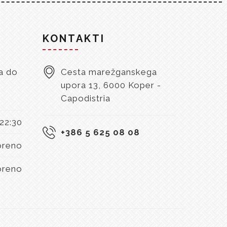
KONTAKTI
a do
Cesta marežganskega
upora 13, 6000 Koper -
Capodistria
 22:30
+386 5 625 08 08
oreno
oreno