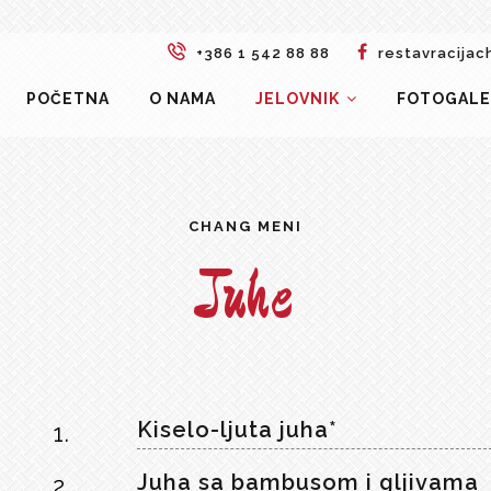
+386 1 542 88 88
restavracijac
POČETNA
O NAMA
JELOVNIK
FOTOGALE
CHANG MENI
Juhe
Kiselo-ljuta juha*
1.
Juha sa bambusom i gljivama
2.