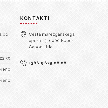
KONTAKTI
a do
Cesta marežganskega
upora 13, 6000 Koper -
Capodistria
 22:30
+386 5 625 08 08
oreno
oreno