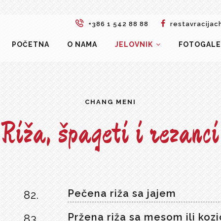
+386 1 542 88 88
restavracijac
POČETNA
O NAMA
JELOVNIK
FOTOGALE
CHANG MENI
Riža, špageti i rezanci
Pečena riža sa jajem
82.
Pržena riža sa mesom ili koz
83.