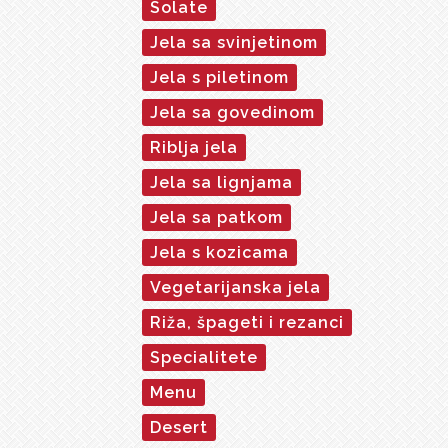
Solate
Jela sa svinjetinom
Jela s piletinom
Jela sa govedinom
Riblja jela
Jela sa lignjama
Jela sa patkom
Jela s kozicama
Vegetarijanska jela
Riža, špageti i rezanci
Specialitete
Menu
Desert