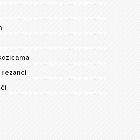
m
 kozicama
i rezanci
šči