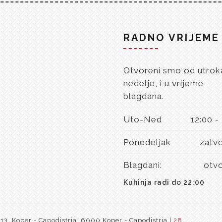
RADNO VRIJEME
Otvoreni smo od utrok
nedelje, i u vrijeme
blagdana.
Uto-Ned
12:00 -
Ponedeljak
zatv
Blagdani:
otv
Kuhinja radi do 22:00
3, Koper - Capodistria, 6000 Koper - Capodistria |
28