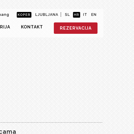
hang
LJUBLJANA
SL
IT
EN
KOPER
HR
RIJA
KONTAKT
REZERVACIJA
icama