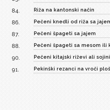
Riža na kantonski način
84.
Pečeni knedli od riža sa jaje
86.
Pečeni špageti sa jajem
87.
Pečeni špageti sa mesom ili
88.
Pečeni kitajski riževi ali sojin
90.
Pekinški rezanci na vroči plo
91.