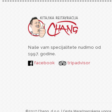
Naše vam specijalitete nudimo od
1997. godine.
facebook
tripadvisor
©2017 Chang, d.o.o. | Cesta Marežganskega upora 1