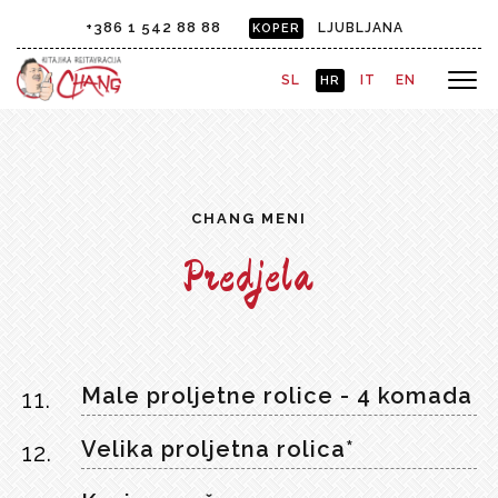
+386 1 542 88 88
LJUBLJANA
KOPER
SL
IT
EN
HR
CHANG MENI
Predjela
Male proljetne rolice - 4 komada
11.
Velika proljetna rolica*
12.