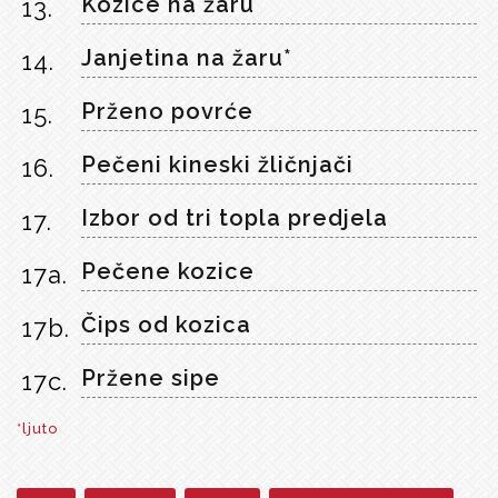
Kozice na žaru
13.
Janjetina na žaru*
14.
Prženo povrće
15.
Pečeni kineski žličnjači
16.
Izbor od tri topla predjela
17.
Pečene kozice
17a.
Čips od kozica
17b.
Pržene sipe
17c.
*ljuto