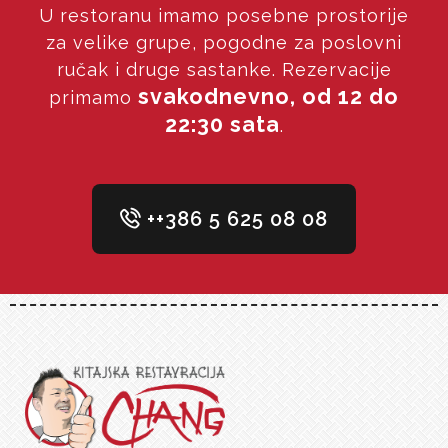
U restoranu imamo posebne prostorije
za velike grupe, pogodne za poslovni
ručak i druge sastanke. Rezervacije
svakodnevno, od 12 do
primamo
22:30 sata
.
++386 5 625 08 08