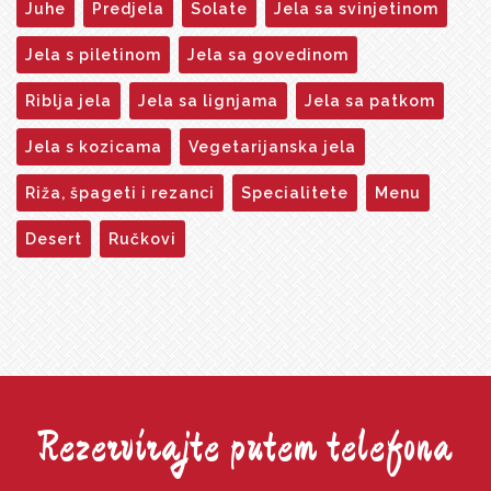
Juhe
Predjela
Solate
Jela sa svinjetinom
Jela s piletinom
Jela sa govedinom
Riblja jela
Jela sa lignjama
Jela sa patkom
Jela s kozicama
Vegetarijanska jela
Riža, špageti i rezanci
Specialitete
Menu
Desert
Ručkovi
Rezervirajte putem telefona