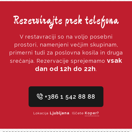
Rezervirajte prek telefona
V restavraciji so na voljo posebni
prostori, namenjeni večjim skupinam,
primerni tudi za poslovna kosila in druga
vsak
srečanja. Rezervacije sprejemamo
dan od 12h do 22h
.
+386 1 542 88 88
Lokacija
Ljubljana
. Iščete
Koper?