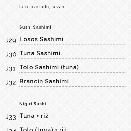
tuna, avokado, sezam
Sushi Sashimi
Losos Sashimi
J29
Tuna Sashimi
J30
Tolo Sashimi (tuna)
J31
Brancin Sashimi
J32
Nigiri Sushi
Tuna + riž
J33
Tolo (tuna) + riž
J34