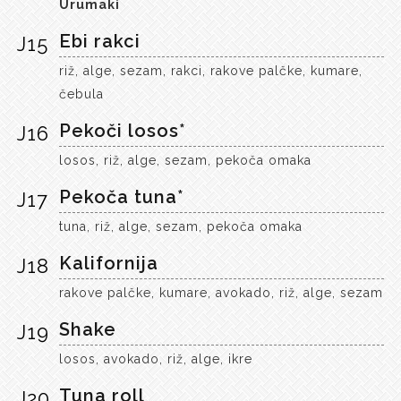
Urumaki
Ebi rakci
J15
riž, alge, sezam, rakci, rakove palčke, kumare,
čebula
Pekoči losos*
J16
losos, riž, alge, sezam, pekoča omaka
Pekoča tuna*
J17
tuna, riž, alge, sezam, pekoča omaka
Kalifornija
J18
rakove palčke, kumare, avokado, riž, alge, sezam
Shake
J19
losos, avokado, riž, alge, ikre
Tuna roll
J20