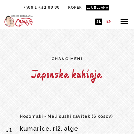
+386 1 542 88 88
KOPER
LJUBLJANA
EN
SL
CHANG MENI
Japonska kuhinja
Hosomaki - Mali sushi zavitek (6 kosov)
kumarice, riž, alge
J1