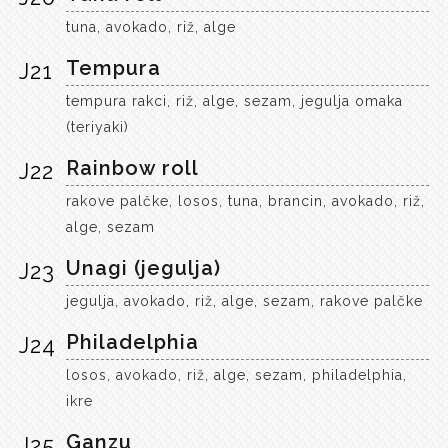
tuna, avokado, riž, alge
Tempura
J21
tempura rakci, riž, alge, sezam, jegulja omaka
(teriyaki)
Rainbow roll
J22
rakove palčke, losos, tuna, brancin, avokado, riž,
alge, sezam
Unagi (jegulja)
J23
jegulja, avokado, riž, alge, sezam, rakove palčke
Philadelphia
J24
losos, avokado, riž, alge, sezam, philadelphia,
ikre
Ganzu
J25