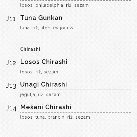
losos, philadelphia, riž, sezam
Tuna Gunkan
J11
tuna, riž, alge, majoneza
Chirashi
Losos Chirashi
J12
losos, riž, sezam
Unagi Chirashi
J13
jegulja, riž, sezam
Mešani Chirashi
J14
losos, tuna, brancin, riž, sezam