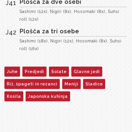
Plošča za dve osebi
J41
Sashimi (12x), Nigiri (8x), Hosomaki (8x), Suhsi
roll (12x)
Plošča za tri osebe
J42
Sashimi (18x), Nigiri (12x), Hosomaki (8x), Suhsi
roll (16x)
Juhe
Predjedi
Solate
Glavne jedi
Riž, špageti in rezanci
Meniji
Sladice
Kosila
Japonska kuhinja