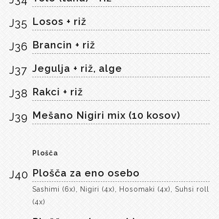
Losos + riž
J35
Brancin + riž
J36
Jegulja + riž, alge
J37
Rakci + riž
J38
Mešano Nigiri mix (10 kosov)
J39
Plošča
Plošča za eno osebo
J40
Sashimi (6x), Nigiri (4x), Hosomaki (4x), Suhsi roll
(4x)