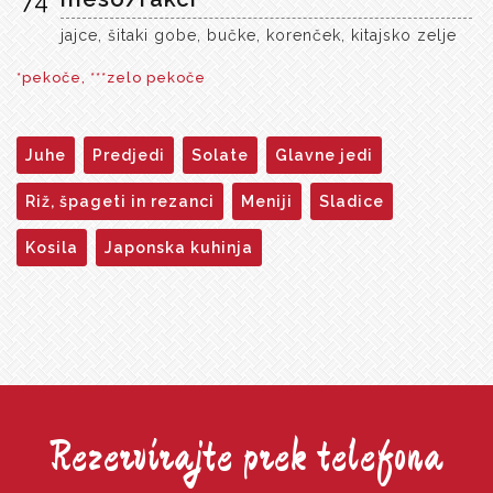
74
jajce, šitaki gobe, bučke, korenček, kitajsko zelje
*pekoče, ***zelo pekoče
Juhe
Predjedi
Solate
Glavne jedi
Riž, špageti in rezanci
Meniji
Sladice
Kosila
Japonska kuhinja
Rezervirajte prek telefona