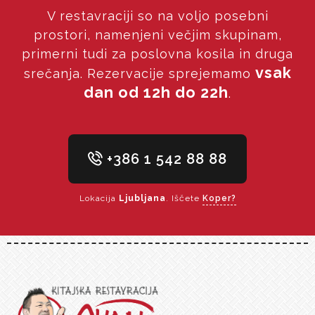
V restavraciji so na voljo posebni
prostori, namenjeni večjim skupinam,
primerni tudi za poslovna kosila in druga
vsak
srečanja. Rezervacije sprejemamo
dan od 12h do 22h
.
+386 1 542 88 88
Lokacija
Ljubljana
. Iščete
Koper?