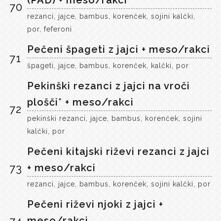
(PAD) + meso/rakci
70
rezanci, jajce, bambus, korenček, sojini kalčki,
por, feferoni
Pečeni špageti z jajci + meso/rakci
71
špageti, jajce, bambus, korenček, kalčki, por
Pekinški rezanci z jajci na vroči
plošči* + meso/rakci
72
pekinški rezanci, jajce, bambus, korenček, sojini
kalčki, por
Pečeni kitajski riževi rezanci z jajci
73
+ meso/rakci
rezanci, jajce, bambus, korenček, sojini kalčki, por
Pečeni riževi njoki z jajci +
meso/rakci