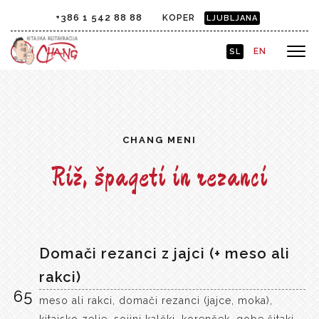
+386 1 542 88 88
KOPER
LJUBLJANA
EN
SL
CHANG MENI
Riž, špageti in rezanci
Domači rezanci z jajci (+ meso ali
rakci)
65
meso ali rakci, domači rezanci (jajce, moka),