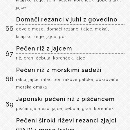
kitajsko zelje, sojini kalčki, korenček, gobe šitaki,
jajce
Domači rezanci v juhi z govedino
66
goveje meso, domači rezanci (jajce, moka),
kitajsko zelje, jajce, por
Pečen riž z jajcem
67
riž, grah, čebula, korenček, jajce
Pečen riž z morskimi sadeži
68
rakci, jajce, mlad por, rakove palčke, pokrovače,
morska omaka
Japonski pečeni riž z piščancem
69
piščančje meso, jajce, čebula, grah, korenček
Pečeni široki riževi rezanci zjajci